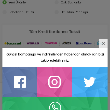
Yeni Ürünler
Çok Satılanlar
Pahalıdan Ucuza
Ucuzdan Pahalıya
Güncel kampanya ve indirimlerden haberdar olmak için bizi
takip edebilirsiniz.
GÜVENLI
HESAPLI
MÜŞTERI
ALIŞVERIŞ
ÜRÜNLER
MEMNUNIYETI
Toptan Ampul Satışı
Toptan Kablo ürünlerinde kredi kartına taksitli satış