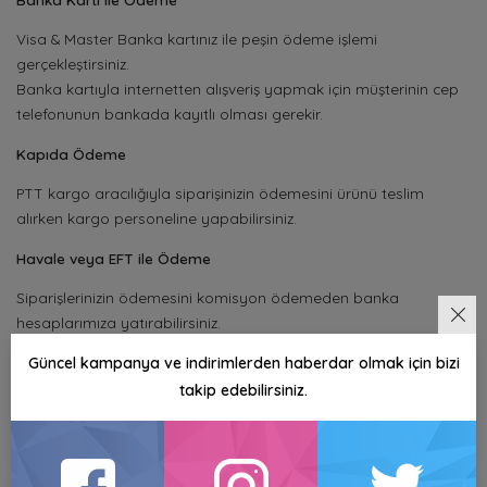
Visa & Master Banka kartınız ile peşin ödeme işlemi
gerçekleştirsiniz.
Banka kartıyla internetten alışveriş yapmak için müşterinin cep
telefonunun bankada kayıtlı olması gerekir.
Kapıda Ödeme
PTT kargo aracılığıyla siparişinizin ödemesini ürünü teslim
alırken kargo personeline yapabilirsiniz.
Havale veya EFT ile Ödeme
Siparişlerinizin ödemesini komisyon ödemeden banka
hesaplarımıza yatırabilirsiniz.
Güncel kampanya ve indirimlerden haberdar olmak için bizi
takip edebilirsiniz.