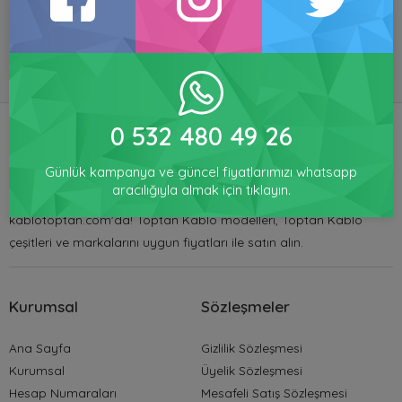
GÜVENLI
HESAPLI
MÜŞTERI
ALIŞVERIŞ
ÜRÜNLER
MEMNUNIYETI
0 532 480 49 26
Toptan Ampul Satışı
Günlük kampanya ve güncel fiyatlarımızı whatsapp
aracılığıyla almak için tıklayın.
Toptan Kablo ürünlerinde kredi kartına taksitli satış
kablotoptan.com'da! Toptan Kablo modelleri, Toptan Kablo
çeşitleri ve markalarını uygun fiyatları ile satın alın.
Kurumsal
Sözleşmeler
Ana Sayfa
Gizlilik Sözleşmesi
Kurumsal
Üyelik Sözleşmesi
Hesap Numaraları
Mesafeli Satış Sözleşmesi