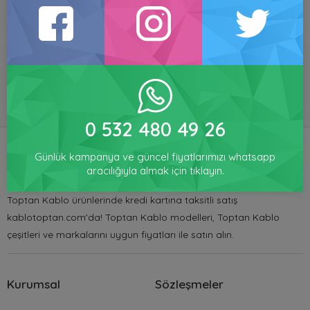
GÜVENLI
HESAPLI
MÜŞTERI
ALIŞVERIŞ
ÜRÜNLER
MEMNUNIYETI
0 532 480 49 26
Günlük kampanya ve güncel fiyatlarımızı whatsapp
Toptan Ampul Satışı
aracılığıyla almak için tıklayın.
Toptan Kablo ürünlerinde kredi kartına taksitli satış
kablotoptan.com'da! Toptan Kablo modelleri, Toptan Kablo
çeşitleri ve markalarını uygun fiyatları ile satın alın.
Kurumsal
Sözleşmeler