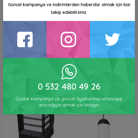
Güncel kampanya ve indirimlerden haberdar olmak için bizi
takip edebilirsiniz.
Zerpa Kare Küp Armatür
Zerpa Sade Küp Armatür
ZRF13350
ZRF13352
250,00 TL
240,00 TL
min. 1 adet sipariş
min. 1 adet sipariş
0 532 480 49 26
Günlük kampanya ve güncel fiyatlarımızı whatsapp
aracılığıyla almak için tıklayın.