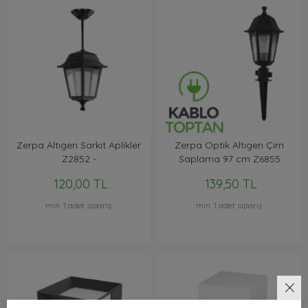
Zerpa Altıgen Sarkıt Aplikler
Zerpa Optik Altıgen Çim
Z2852 -
Saplama 97 cm Z6855
120,00 TL
139,50 TL
min. 1 adet sipariş
min. 1 adet sipariş