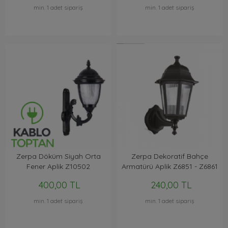
min. 1 adet sipariş
min. 1 adet sipariş
Zerpa Döküm Siyah Orta
Zerpa Dekoratif Bahçe
Fener Aplik Z10502
Armatürü Aplik Z6851 - Z6861
- Z6891
400,00 TL
240,00 TL
min. 1 adet sipariş
min. 1 adet sipariş