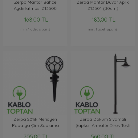
Zerpa Mantar Bahçe
Zerpa Mantar Duvar Aplik
Aydınlatması Z13500
Z13501 (30cm)
168,00 TL
183,00 TL
min. 1 adet sipariş
min. 1 adet sipariş
Zerpa 20'lik Meridyen
Zerpa Döküm Sıvamalı
Papatya Çim Saplama
Şapkalı Armatür Direk Tekli
Z2899
Z11201
205,00 TL
560,00 TL