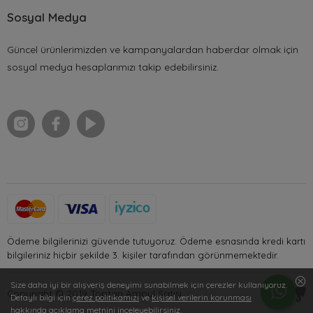
Sosyal Medya
Güncel ürünlerimizden ve kampanyalardan haberdar olmak için
sosyal medya hesaplarımızı takip edebilirsiniz.
Ödeme bilgilerinizi güvende tutuyoruz. Ödeme esnasında kredi kartı
bilgileriniz hiçbir şekilde 3. kişiler tarafından görünmemektedir.
Size daha iyi bir alışveriş deneyimi sunabilmek için çerezler kullanıyoruz.
Copyright © 2019 Toptan Ampul Satışı
Detaylı bilgi için
çerez politikamızı
ve
kişisel verilerin korunması
hakkında açıklama metnini inceleyebilirsiniz.