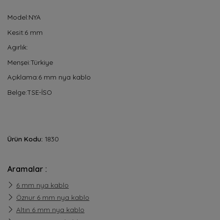
Model:NYA
Kesit:6 mm
Agırlık:
Menşei:Türkiye
Açıklama:6 mm nya kablo
Belge:TSE-İSO
Ürün Kodu:
1830
Aramalar :
6 mm nya kablo
Öznur 6 mm nya kablo
Altın 6 mm nya kablo