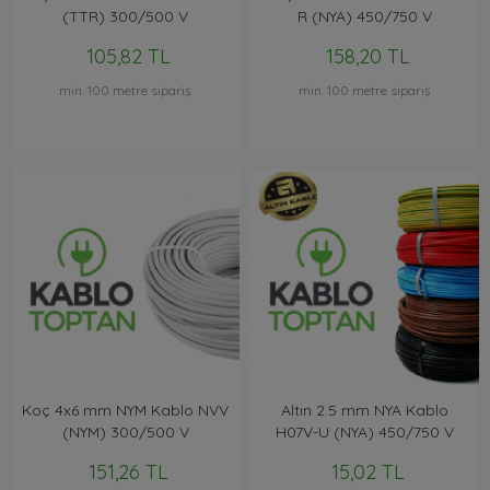
(TTR) 300/500 V
R (NYA) 450/750 V
105,82 TL
158,20 TL
min. 100 metre sipariş
min. 100 metre sipariş
Koç 4x6 mm NYM Kablo NVV
Altın 2.5 mm NYA Kablo
(NYM) 300/500 V
H07V-U (NYA) 450/750 V
151,26 TL
15,02 TL