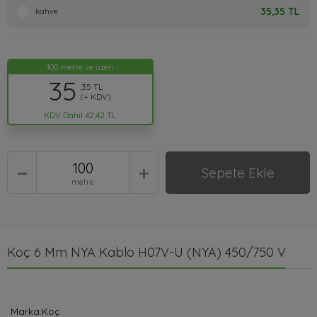
35,35 TL
kahve
100 metre ve üzeri
35
,35 TL
(+ KDV)
KDV Dahil 42,42 TL
Sepete Ekle
metre
Koç 6 Mm NYA Kablo H07V-U (NYA) 450/750 V
Marka:Koç