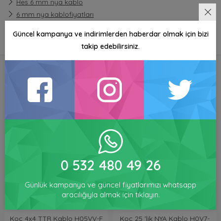
Hes 6 mm nya kablo
6 mm nya kablofiyatları
Toptan nya kablo
Güncel kampanya ve indirimlerden haberdar olmak için bizi
Ucuz nya kablo
takip edebilirsiniz.
Bu Ürüne Bakanlar Bunları da İnceledi
0 532 480 49 26
Günlük kampanya ve güncel fiyatlarımızı whatsapp
aracılığıyla almak için tıklayın.
Koç 4x4 TTR Kablo H05VV-F
Koç 25 'lik NYA Kablo H0V7-