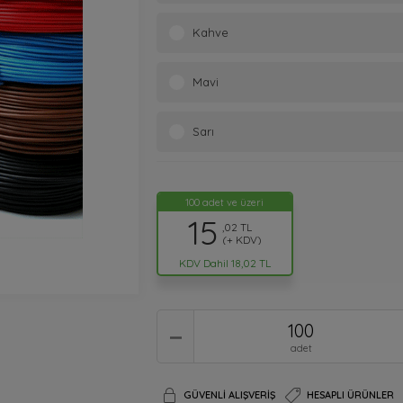
Kahve
Mavi
Sarı
100 adet ve üzeri
15
,02 TL
(+ KDV)
KDV Dahil 18,02 TL
adet
GÜVENLI ALIŞVERIŞ
HESAPLI ÜRÜNLER