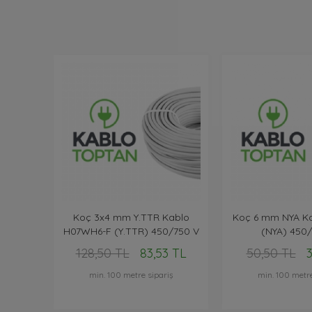
Koç 3x4 mm Y.TTR Kablo
Koç 6 mm NYA K
H07WH6-F (Y.TTR) 450/750 V
(NYA) 450
128,50 TL
83,53 TL
50,50 TL
3
min. 100 metre sipariş
min. 100 metre