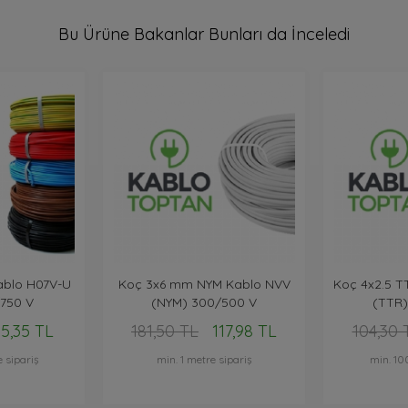
Bu Ürüne Bakanlar Bunları da İnceledi
ablo H07V-U
Koç 3x6 mm NYM Kablo NVV
Koç 4x2.5 T
/750 V
(NYM) 300/500 V
(TTR)
5,35 TL
181,50 TL
117,98 TL
104,30 
 sipariş
min. 1 metre sipariş
min. 10