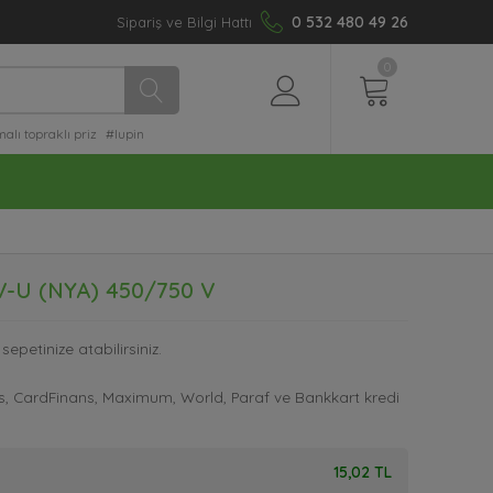
0 532 480 49 26
Sipariş ve Bilgi Hattı
0
lı topraklı priz
#lupin
V-U (NYA) 450/750 V
sepetinize atabilirsiniz.
nus, CardFinans, Maximum, World, Paraf ve Bankkart kredi
15,02 TL