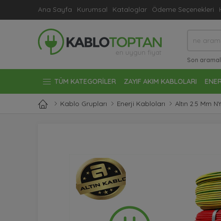
Ana Sayfa
Kurumsal
Kataloglar
Ödeme Seçenekleri
en uygun fiyat
Son aramal
#bollard arm
TÜM KATEGORILER
ZAYIF AKIM KABLOLARI
ENER
Kablo Grupları
Enerji Kabloları
Altın 2.5 Mm N