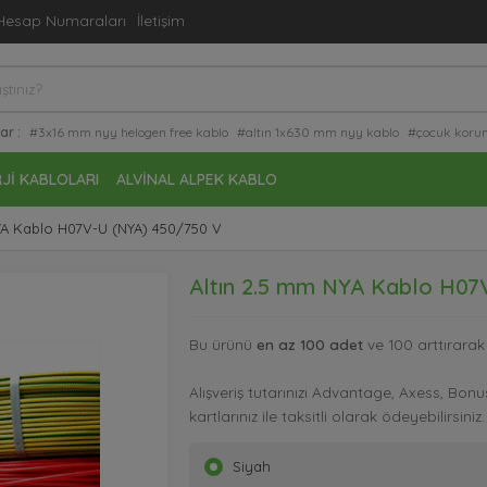
Hesap Numaraları
İletişim
ar :
#3x16 mm nyy helogen free kablo
#altın 1x630 mm nyy kablo
#çocuk koruma
atürler
#on çipli şerit led
#led aydınlatma
JI KABLOLARI
ALVINAL ALPEK KABLO
YA Kablo H07V-U (NYA) 450/750 V
Altın 2.5 mm NYA Kablo H07
Bu ürünü
en az 100 adet
ve 100 arttırarak 
Alışveriş tutarınızı Advantage, Axess, Bo
kartlarınız ile taksitli olarak ödeyebilirsiniz.
Siyah