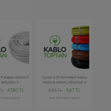
TR Kablo H05VV-F
Öznur 0.75 mm NYAF Kablo
 300/500 V
H05V-K (NYAF) 300/500 V
TL
67,80 TL
8,10 TL
5,67 TL
0 metre sipariş
min. 100 metre sipariş