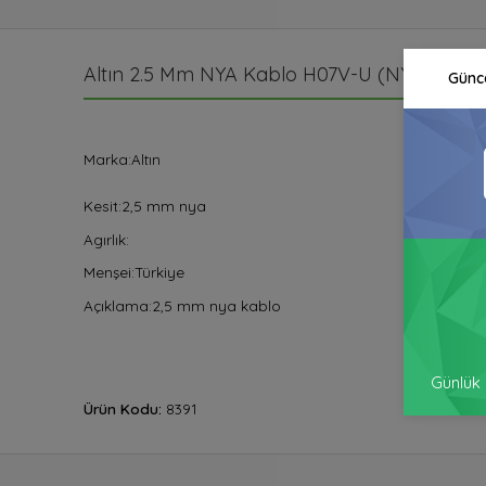
Altın 2.5 Mm NYA Kablo H07V-U (NYA) 450/
Günce
Marka:Altın
Kesit:2,5 mm nya
Agırlık:
Menşei:Türkiye
Açıklama:2,5 mm nya kablo
Günlük 
Ürün Kodu:
8391