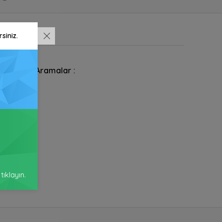
siniz.
Aramalar :
ıklayın.