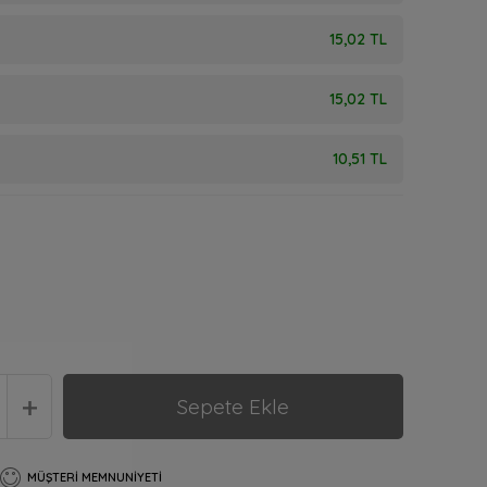
15,02 TL
15,02 TL
10,51 TL
Sepete Ekle
MÜŞTERI MEMNUNIYETI